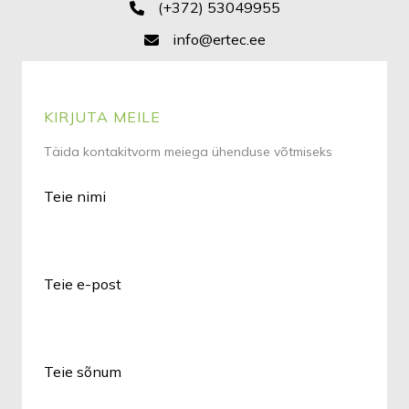
(+372) 53049955
info@ertec.ee
KIRJUTA MEILE
Täida kontakitvorm meiega ühenduse võtmiseks
Teie nimi
Teie e-post
Teie sõnum