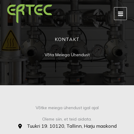
Skip
to
content
KONTAKT
Võta Meiega Ühendust
Võtke meiega ühendust igal ajal
Oleme siin, et teid aidata.
Tuukri 19. 10120, Tallinn, Harju maakond